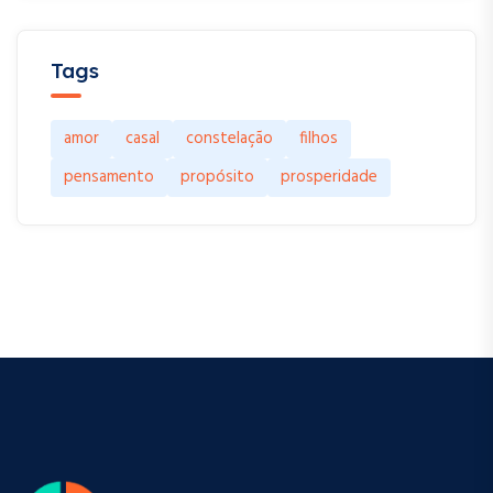
Tags
amor
casal
constelação
filhos
pensamento
propósito
prosperidade