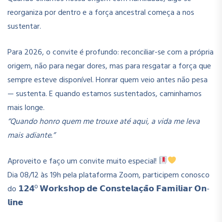
reorganiza por dentro e a força ancestral começa a nos
sustentar.
Para 2026, o convite é profundo: reconciliar-se com a própria
origem, não para negar dores, mas para resgatar a força que
sempre esteve disponível. Honrar quem veio antes não pesa
— sustenta. E quando estamos sustentados, caminhamos
mais longe.
“Quando honro quem me trouxe até aqui, a vida me leva
mais adiante.”
Aproveito e faço um convite muito especial!
Dia 08/12 às 19h pela plataforma Zoom, participem conosco
do 𝟭𝟮𝟰º 𝗪𝗼𝗿𝗸𝘀𝗵𝗼𝗽 𝗱𝗲 𝗖𝗼𝗻𝘀𝘁𝗲𝗹𝗮𝗰̧𝗮̃𝗼 𝗙𝗮𝗺𝗶𝗹𝗶𝗮𝗿 𝗢𝗻-
𝗹𝗶𝗻𝗲