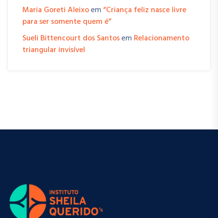
Maria Goreti Aleixo
em
“Criança feliz nasce livre
para ser somente quem é”
Sueli Bittencourt dos Santos
em
Relacionamento
triangular invisível