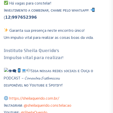
Há vagas para constelar!
Iɴᴠᴇsᴛɪᴍᴇɴᴛᴏ ᴀ ᴄᴏᴍʙɪɴᴀʀ, ᴄʜᴀᴍᴇ ᴘᴇʟᴏ ᴡʜᴀᴛsᴀᴘᴘ:
(𝟭𝟮)𝟵𝟵𝟳𝟲𝟱𝟮𝟯𝟵𝟲
Garanta sua presença neste encontro único!
Um impulso vital para realizar as coisas boas da vida.
𝕀𝕟𝕤𝕥𝕚𝕥𝕦𝕥𝕠 𝕊𝕙𝕖𝕚𝕝𝕒 ℚ𝕦𝕖𝕣𝕚𝕕𝕠’𝕤
𝕀𝕞𝕡𝕦𝕝𝕤𝕠 𝕧𝕚𝕥𝕒𝕝 𝕡𝕒𝕣𝕒 𝕣𝕖𝕒𝕝𝕚𝕫𝕒𝕣!
Sɪɢᴀ ɴᴏssᴀs ʀᴇᴅᴇs sᴏᴄɪᴀɪs ᴇ Oᴜᴄ̧ᴀ ᴏ
PODCAST – 𝓒𝓸𝓷𝓮𝔁𝓸̃𝓮𝓼 𝓢𝓲𝓼𝓽𝓮̂𝓶𝓲𝓬𝓪𝓼.
ᴅɪsᴘᴏɴɪ́ᴠᴇʟ ɴᴏ Yᴏᴜᴛᴜʙᴇ ᴇ Sᴘᴏᴛɪғʏ!
https://sheilaquerido.com.br/
Iɴsᴛᴀɢʀᴀᴍ:
@sheilaquerido.constelacao
Yᴏᴜᴛᴜʙᴇ:
@SheilaQuerido
​