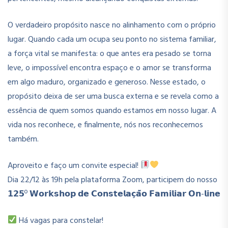
O verdadeiro propósito nasce no alinhamento com o próprio
lugar. Quando cada um ocupa seu ponto no sistema familiar,
a força vital se manifesta: o que antes era pesado se torna
leve, o impossível encontra espaço e o amor se transforma
em algo maduro, organizado e generoso. Nesse estado, o
propósito deixa de ser uma busca externa e se revela como a
essência de quem somos quando estamos em nosso lugar. A
vida nos reconhece, e finalmente, nós nos reconhecemos
também.
Aproveito e faço um convite especial!
Dia 22/12 às 19h pela plataforma Zoom, participem do nosso
𝟭𝟮𝟱º 𝗪𝗼𝗿𝗸𝘀𝗵𝗼𝗽 𝗱𝗲 𝗖𝗼𝗻𝘀𝘁𝗲𝗹𝗮𝗰̧𝗮̃𝗼 𝗙𝗮𝗺𝗶𝗹𝗶𝗮𝗿 𝗢𝗻-𝗹𝗶𝗻𝗲
Há vagas para constelar!