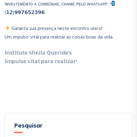
Iɴᴠᴇsᴛɪᴍᴇɴᴛᴏ ᴀ ᴄᴏᴍʙɪɴᴀʀ, ᴄʜᴀᴍᴇ ᴘᴇʟᴏ ᴡʜᴀᴛsᴀᴘᴘ:
(𝟭𝟮)𝟵𝟵𝟳𝟲𝟱𝟮𝟯𝟵𝟲
Garanta sua presença neste encontro único!
Um impulso vital para realizar as coisas boas da vida.
𝕀𝕟𝕤𝕥𝕚𝕥𝕦𝕥𝕠 𝕊𝕙𝕖𝕚𝕝𝕒 ℚ𝕦𝕖𝕣𝕚𝕕𝕠’𝕤
𝕀𝕞𝕡𝕦𝕝𝕤𝕠 𝕧𝕚𝕥𝕒𝕝 𝕡𝕒𝕣𝕒 𝕣𝕖𝕒𝕝𝕚𝕫𝕒𝕣!
Pesquisar