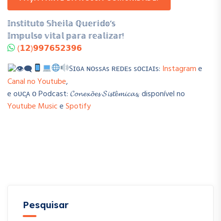
𝕀𝕟𝕤𝕥𝕚𝕥𝕦𝕥𝕠 𝕊𝕙𝕖𝕚𝕝𝕒 ℚ𝕦𝕖𝕣𝕚𝕕𝕠’𝕤
𝕀𝕞𝕡𝕦𝕝𝕤𝕠 𝕧𝕚𝕥𝕒𝕝 𝕡𝕒𝕣𝕒 𝕣𝕖𝕒𝕝𝕚𝕫𝕒𝕣!
(𝟭𝟮)𝟵𝟵𝟳𝟲𝟱𝟮𝟯𝟵𝟲
Sɪɢᴀ ɴᴏssᴀs ʀᴇᴅᴇs sᴏᴄɪᴀɪs:
Instagram
e
Canal no Youtube
,
e oᴜᴄ̧ᴀ ᴏ Podcast: 𝓒𝓸𝓷𝓮𝔁𝓸̃𝓮𝓼 𝓢𝓲𝓼𝓽𝓮̂𝓶𝓲𝓬𝓪𝓼, disponível no
Youtube Music
e
Spotify
Pesquisar