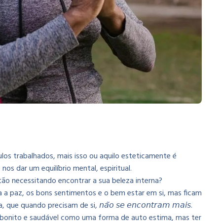
 trabalhados, mais isso ou aquilo esteticamente é
os dar um equilíbrio mental, espiritual.
o necessitando encontrar a sua beleza interna?
a paz, os bons sentimentos e o bem estar em si, mas ficam
 quando precisam de si, 𝘯𝘢̃𝘰 𝘴𝘦 𝘦𝘯𝘤𝘰𝘯𝘵𝘳𝘢𝘮 𝘮𝘢𝘪𝘴.
o bonito e saudável como uma forma de auto estima, mas ter