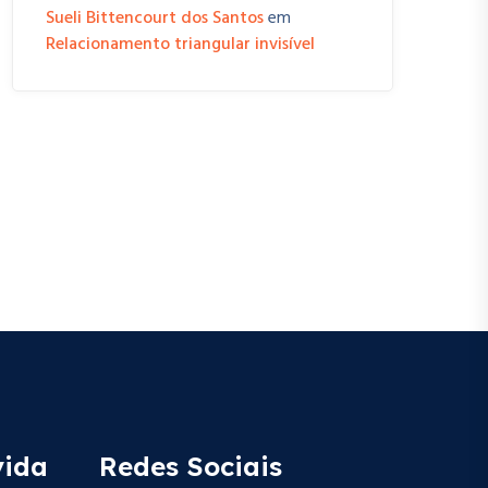
Sueli Bittencourt dos Santos
em
Relacionamento triangular invisível
vida
Redes Sociais