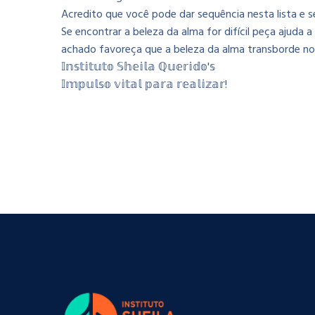
Acredito que você pode dar sequência nesta lista e se
Se encontrar a beleza da alma for difícil peça ajuda 
achado favoreça que a beleza da alma transborde no 
𝕀𝕟𝕤𝕥𝕚𝕥𝕦𝕥𝕠 𝕊𝕙𝕖𝕚𝕝𝕒 ℚ𝕦𝕖𝕣𝕚𝕕𝕠'𝕤
𝕀𝕞𝕡𝕦𝕝𝕤𝕠 𝕧𝕚𝕥𝕒𝕝 𝕡𝕒𝕣𝕒 𝕣𝕖𝕒𝕝𝕚𝕫𝕒𝕣!