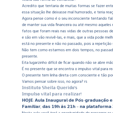
Acredito que tentaria de muitas formas se fazer ent
essa situação lhe deixasse mal humorado, e teria rea
Agora pense como é o seu inconsciente tentando fala
de manter sua vida financeira ou até mesmo aqueles 
fatos que foram reais nas vidas de outras pessoas de 
e são em vão revivê-las, e mais, que a vida pode melh
está no presente e não no passado, pois a repetição só
Não tem como estarmos em dois tempos, no passado
presente.
Eita lugarzinho difícil de ficar quando não se abre m
É no presente que se encontra o impulso vital para rea
O presente tem linha direta com consciente e tão po
Vamos pensar sobre isso, no agora? rs
𝕀𝕟𝕤𝕥𝕚𝕥𝕦𝕥𝕠 𝕊𝕙𝕖𝕚𝕝𝕒 ℚ𝕦𝕖𝕣𝕚𝕕𝕠'𝕤
𝕀𝕞𝕡𝕦𝕝𝕤𝕠 𝕧𝕚𝕥𝕒𝕝 𝕡𝕒𝕣𝕒 𝕣𝕖𝕒𝕝𝕚𝕫𝕒𝕣!
𝗛𝗢𝗝𝗘: 𝗔𝘂𝗹𝗮 𝗜𝗻𝗮𝘂𝗴𝘂𝗿𝗮𝗹 𝗱𝗲 𝗣𝗼́𝘀-𝗴𝗿𝗮𝗱𝘂𝗮𝗰̧𝗮̃𝗼 𝗲 
𝗙𝗮𝗺𝗶𝗹𝗶𝗮𝗿, 𝗱𝗮𝘀 𝟭𝟵𝗵 𝗮̀𝘀 𝟮𝟭𝗵 – 𝗻𝗮 𝗽𝗹𝗮𝘁𝗮𝗳𝗼𝗿𝗺