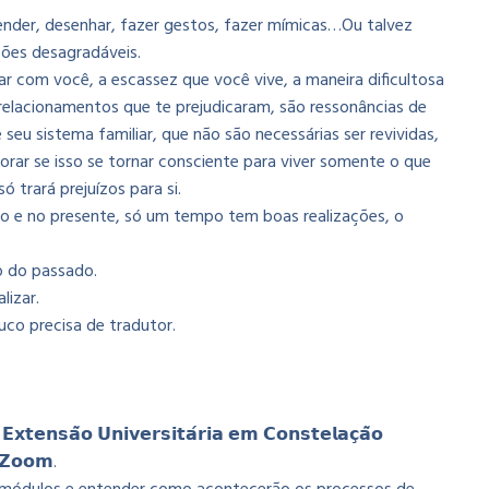
ender, desenhar, fazer gestos, fazer mímicas…Ou talvez
ções desagradáveis.
r com você, a escassez que você vive, a maneira dificultosa
relacionamentos que te prejudicaram, são ressonâncias de
seu sistema familiar, que não são necessárias ser revividas,
orar se isso se tornar consciente para viver somente o que
 trará prejuízos para si.
 e no presente, só um tempo tem boas realizações, o
ão do passado.
lizar.
uco precisa de tradutor.
𝘅𝘁𝗲𝗻𝘀𝗮̃𝗼 𝗨𝗻𝗶𝘃𝗲𝗿𝘀𝗶𝘁𝗮́𝗿𝗶𝗮 𝗲𝗺 𝗖𝗼𝗻𝘀𝘁𝗲𝗹𝗮𝗰̧𝗮̃𝗼
 𝗭𝗼𝗼𝗺.