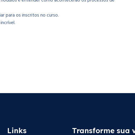
s módulos e entender como acontecerão os processos de
r para os inscritos no curso.
ncrível.
Links
Transforme sua 