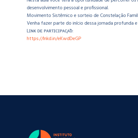
Nesta aula você terá a oportunidade de percorrer o
desenvolvimento pessoal e profissional.
Movimento Sistêmico e sorteio de Constelação Familia
Venha fazer parte do início dessa jornada profunda e i
Lɪɴᴋ ᴅᴇ ᴘᴀʀᴛɪᴄɪᴘᴀᴄ̧ᴀ̃ᴏ:
https://lnkd.in/eKwdDeGP